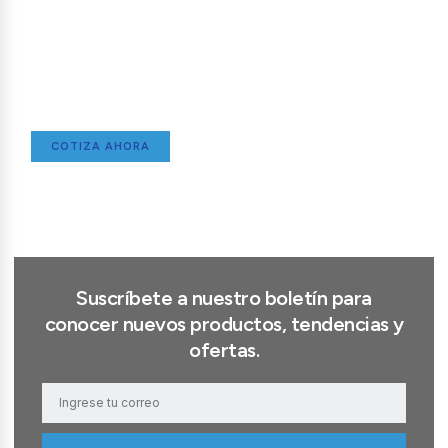
Herramientas que Llegan a Donde
las Necesitas
Entrega rápida y segura en Lima y todo el Perú
para tu proyecto industrial.
COTIZA AHORA
Suscríbete a nuestro boletín para
conocer nuevos productos, tendencias y
ofertas.