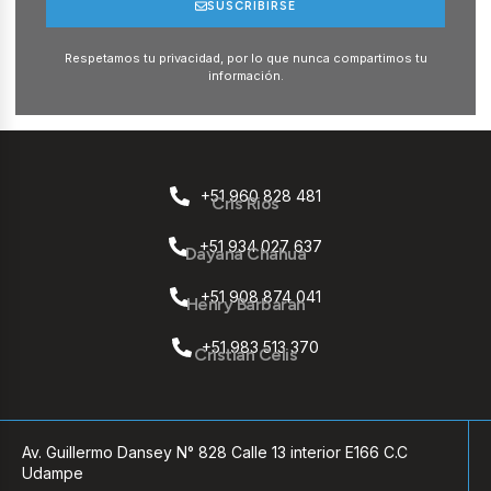
SUSCRIBIRSE
Respetamos tu privacidad, por lo que nunca compartimos tu
información.
+51 960 828 481
Cris Rios
+51 934 027 637
Dayana Chahua
+51 908 874 041
Henry Barbaran
+51 983 513 370
Cristian Celis
Av. Guillermo Dansey N° 828 Calle 13 interior E166 C.C
Udampe