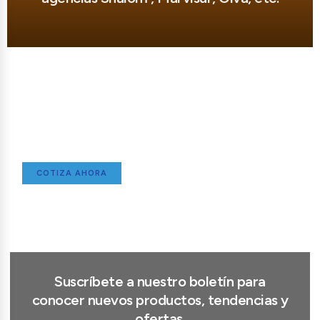
Herramientas que Llegan a Donde
las Necesitas
Entrega rápida y segura en Lima y todo el Perú
para tu proyecto industrial.
COTIZA AHORA
Suscríbete a nuestro boletín para
conocer nuevos productos, tendencias y
ofertas.