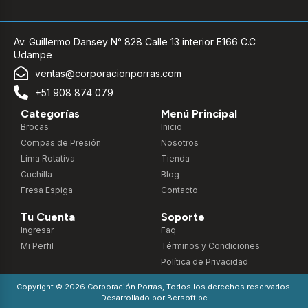
Av. Guillermo Dansey N° 828 Calle 13 interior E166 C.C
Udampe
ventas@corporacionporras.com
+51 908 874 079
Categorías
Menú Principal
Brocas
Inicio
Compas de Presión
Nosotros
Lima Rotativa
Tienda
Cuchilla
Blog
Fresa Espiga
Contacto
Tu Cuenta
Soporte
Ingresar
Faq
Mi Perfil
Términos y Condiciones
Política de Privacidad
Copyright © 2026 Corporación Porras, Todos los derechos reservados.
Desarrollado por
Bersoft.pe