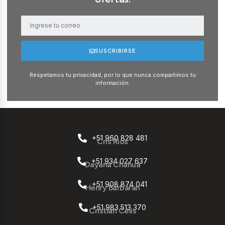
SUSCRIBIRSE
Respetamos tu privacidad, por lo que nunca compartimos tu
información.
+51 960 828 481
Cris Rios
+51 934 027 637
Dayana Chahua
+51 908 874 041
Henry Barbaran
+51 983 513 370
Cristian Celis