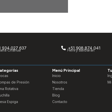
1 934 027 637
+51 908 874 041
ana Chahua
Henry Barbaran
ategorías
Menú Principal
Tu
rocas
Inicio
In
ompas de Presión
Nosotros
Mi
ima Rotativa
Tienda
chilla
Blog
resa Espiga
Contacto