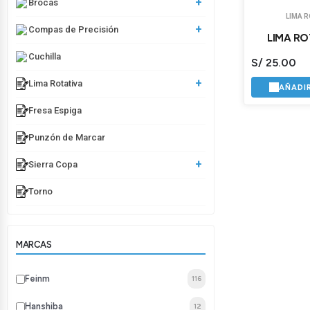
+
Brocas
LIMA 
+
Compas de Precisión
LIMA RO
Cuchilla
S/
25.00
+
Lima Rotativa
AÑADI
Fresa Espiga
Punzón de Marcar
+
Sierra Copa
Torno
MARCAS
Feinm
116
Hanshiba
12