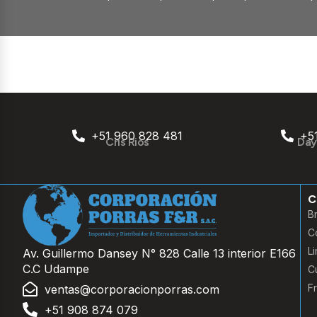
+51 960 828 481
+5
Cris Rios
Day
C
B
C
L
Av. Guillermo Dansey N° 828 Calle 13 interior E166
C.C Udampe
Cu
F
ventas@corporacionporras.com
+51 908 874 079