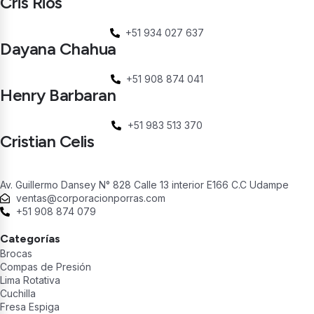
Cris Rios
+51 934 027 637
Dayana Chahua
+51 908 874 041
Henry Barbaran
+51 983 513 370
Cristian Celis
Av. Guillermo Dansey N° 828 Calle 13 interior E166 C.C Udampe
ventas@corporacionporras.com
+51 908 874 079
Categorías
Brocas
Compas de Presión
Lima Rotativa
Cuchilla
Fresa Espiga