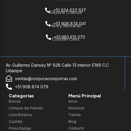
+51 934 027 637
Dayana Chahua
+51 908 874 041
Henry Barbaran
+51 983 513 370
Cristian Celis
Av. Guillermo Dansey N° 828 Calle 13 interior E166 C.C
Udampe
ventas@corporacionporras.com
+51 908 874 079
Categorías
Menú Principal
Brocas
Inicio
Compas de Presión
Nosotros
Lima Rotativa
Tienda
Cuchilla
Blog
Fresa Espiga
Contacto